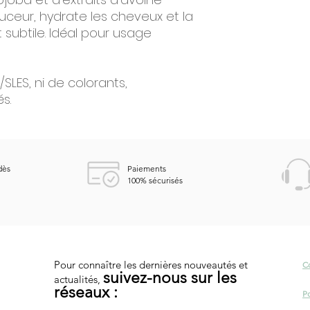
uceur, hydrate les cheveux et la
subtile. Idéal pour usage
SLES, ni de colorants,
s.
dès
Paiements
100%
sécurisés
Pour connaître les dernières nouveautés et
C
suivez-nous sur les
actualités,
réseaux :
Po