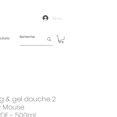
Se connecter
oduits
 & gel douche 2
y Mouse
DE - 500ml