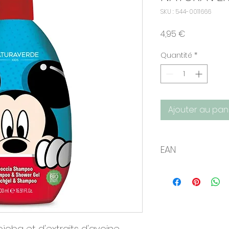
SKU : 544-0011666
Prix
4,95 €
Quantité
*
Ajouter au pan
EAN
8029241116662
jojoba et d'extraits d'avoine