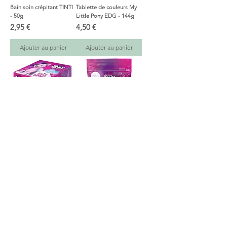
Bain soin crépitant TINTI
Tablette de couleurs My
- 50g
Little Pony EDG - 144g
Prix
Prix
2,95 €
4,50 €
Ajouter au panier
Ajouter au panier
Bombe pour le bain My
Mousse de bain My Little
Little Pony EDG - 165g
Pony EDG - 6pcs
Prix
Prix
3,50 €
4,50 €
Ajouter au panier
Ajouter au panier