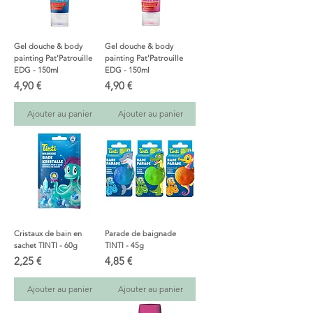
Gel douche & body
Gel douche & body
painting Pat'Patrouille
painting Pat'Patrouille
EDG - 150ml
EDG - 150ml
Prix
Prix
4,90 €
4,90 €
Ajouter au panier
Ajouter au panier
Cristaux de bain en
Parade de baignade
sachet TINTI - 60g
TINTI - 45g
Prix
Prix
2,25 €
4,85 €
Ajouter au panier
Ajouter au panier