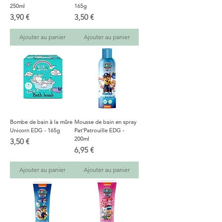
250ml
165g
Prix
Prix
3,90 €
3,50 €
Ajouter au panier
Ajouter au panier
Bombe de bain à la mûre
Mousse de bain en spray
Unicorn EDG - 165g
Pat'Patrouille EDG -
200ml
Prix
3,50 €
Prix
6,95 €
Ajouter au panier
Ajouter au panier