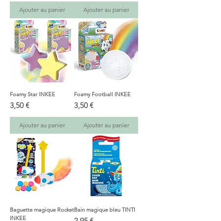
Ajouter au panier
Ajouter au panier
Foamy Star INKEE
Foamy Football INKEE
Prix
Prix
3,50 €
3,50 €
Ajouter au panier
Ajouter au panier
Baguette magique Rocket
Bain magique bleu TINTI
INKEE
Prix
2,95 €