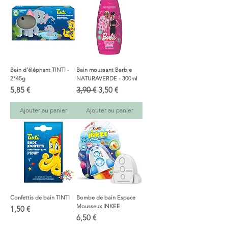
Bain d’éléphant TINTI -
Bain moussant Barbie
2*45g
NATURAVERDE - 300ml
Prix
Prix original
Prix promotionnel
5,85 €
3,90 €
3,50 €
Ajouter au panier
Ajouter au panier
Confettis de bain TINTI
Bombe de bain Espace
Mousseux INKEE
Prix
1,50 €
Prix
6,50 €