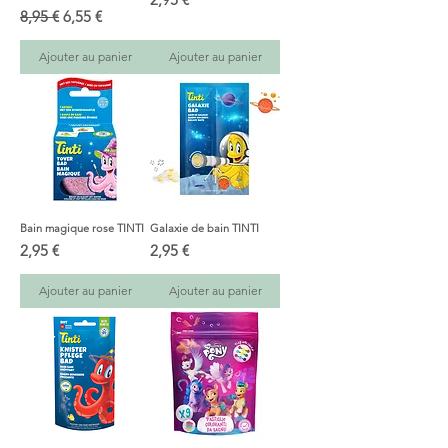
Prix original
Prix promotionnel
8,95 €
6,55 €
Ajouter au panier
Ajouter au panier
Bain magique rose TINTI
Galaxie de bain TINTI
Prix
Prix
2,95 €
2,95 €
Ajouter au panier
Ajouter au panier