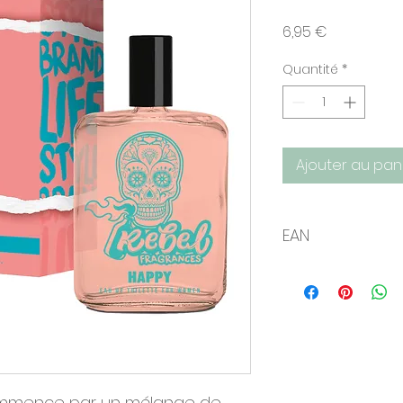
Prix
6,95 €
Quantité
*
Ajouter au pan
EAN
8424730023955
mmence par un mélange de