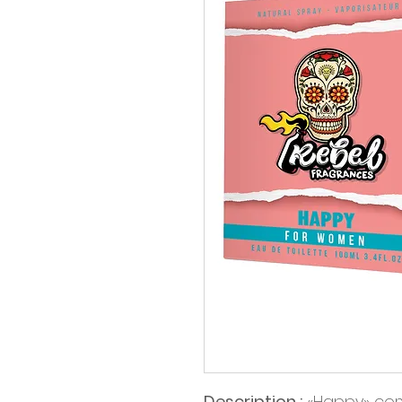
Description :
«Happy» co