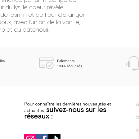
r du lys, le coeur révèle
e jasmin et de fleur d’oranger.
oux, avec l’union de la vanille,
né et du patchouli.
dès
Paiements
100%
sécurisés
Pour connaître les dernières nouveautés et
C
suivez-nous sur les
actualités,
réseaux :
Po
In