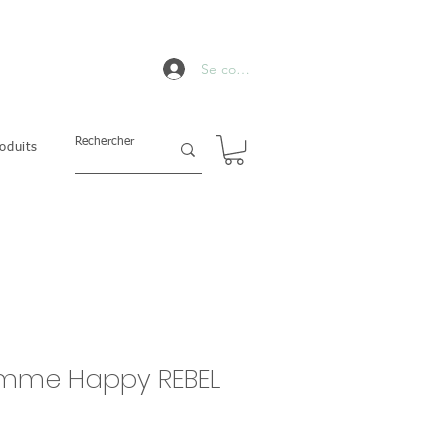
Se connecter
oduits
mme Happy REBEL