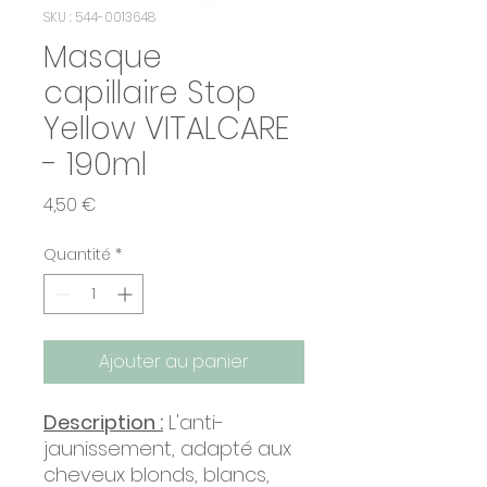
SKU : 544-0013648
Masque
capillaire Stop
Yellow VITALCARE
- 190ml
Prix
4,50 €
Quantité
*
Ajouter au panier
Description :
L'anti-
jaunissement, adapté aux
cheveux blonds, blancs,