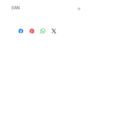
EAN
8029241125367
Frais de port offerts dès 30€ d'achats
Paiements 100%
sécurisés
SAV disponible du lundi au vendredi de 9h à 17h