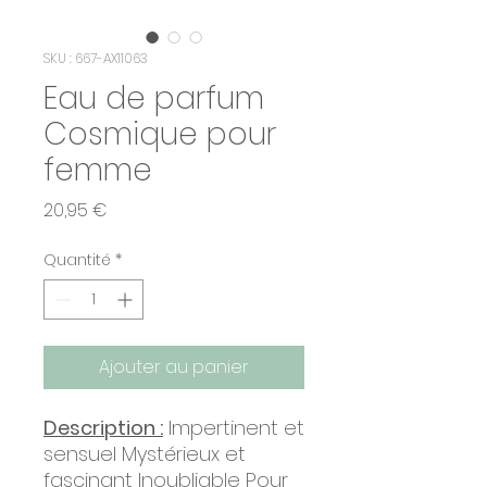
SKU : 667-AX11063
Eau de parfum
Cosmique pour
femme
Prix
20,95 €
Quantité
*
Ajouter au panier
Description :
Impertinent et
sensuel Mystérieux et
fascinant Inoubliable Pour