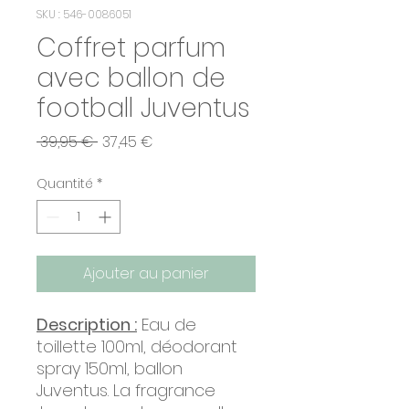
SKU : 546-0086051
Coffret parfum
avec ballon de
football Juventus
Prix
Prix
 39,95 € 
37,45 €
original
promotionnel
Quantité
*
Ajouter au panier
Description :
Eau de
toillette 100ml, déodorant
spray 150ml, ballon
Juventus. La fragrance