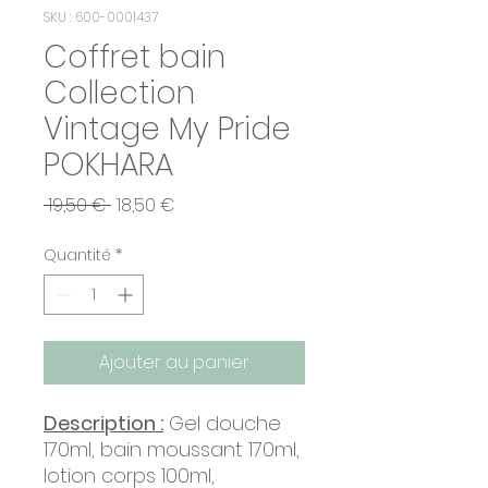
SKU : 600-0001437
Coffret bain
Collection
Vintage My Pride
POKHARA
Prix
Prix
 19,50 € 
18,50 €
original
promotionnel
Quantité
*
Ajouter au panier
Description :
Gel douche
170ml, bain moussant 170ml,
lotion corps 100ml,