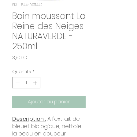
SKU : 544-0011442
Bain moussant La
Reine des Neiges
NATURAVERDE -
250ml
Prix
3,90 €
Quantité
*
Ajouter au panier
Description :
A l'extrait de
bleuet biologique, nettoie
la peau en douceur.