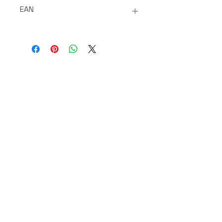
EAN
8436559474993