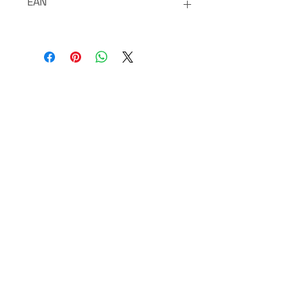
EAN
5903957301907
Frais de port offerts dès 30€ d'achats
Paiements 100%
sécurisés
SAV disponible du lundi au vendredi de 9h à 17h