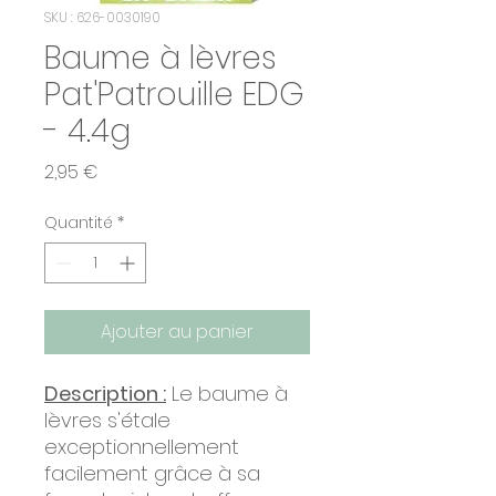
SKU : 626-0030190
Baume à lèvres
Pat'Patrouille EDG
- 4.4g
Prix
2,95 €
Quantité
*
Ajouter au panier
Description :
Le baume à
lèvres s'étale
exceptionnellement
facilement grâce à sa